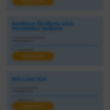
FICHE DU CLUB
laser.run38@gmail.com
Bordeaux Étudiants Club
Pentathlon Moderne
51, Rue Pauline Kergomard
33800 BORDEAUX
0671942380
FICHE DU CLUB
sylviebb94@yahoo.fr
Brie Laser Run
6 rue de la Planchette
77120 BEAUTHEIL
0603041751
FICHE DU CLUB
brielaserun@gmail.com