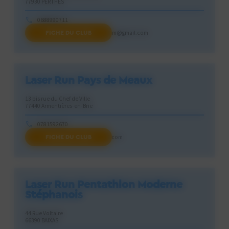
77930 PERTHES
0688990711
FICHE DU CLUB
laser.run.pays.fontainebleaupm@gmail.com
Laser Run Pays de Meaux
13 bis rue du Chef de Ville
77440 Armentières-en-Brie
0781592670
FICHE DU CLUB
laserrunpaysdemeaux@gmail.com
Laser Run Pentathlon Moderne
Stéphanois
44 Rue Voltaire
66390 BAIXAS