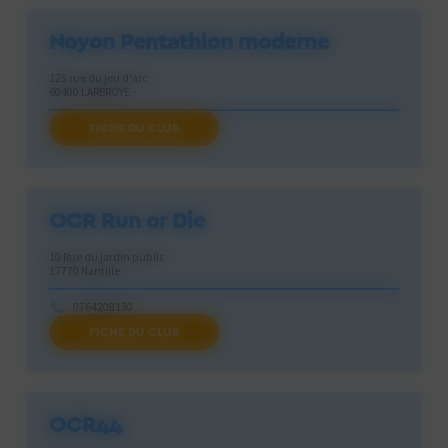
Noyon Pentathlon moderne
125 rue du jeu d'arc
60400 LARBROYE
FICHE DU CLUB
noyonpenta@gmail.com
OCR Run or Die
10 Rue du jardin public
17770 Nantille
0764208130
FICHE DU CLUB
ocrrunordie@gmail.com
OCR44