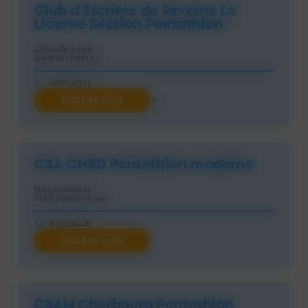
Club d Escrime de Saverne La
Licorne Section Pentathlon
22 Rue de la Gare
67490 DETTWILLER
0670341251
FICHE DU CLUB
67philippe.friedrich@gmail.com
CSA CNSD Pentathlon moderne
Rue des archives
77300 Fontainebleau
0179916219
FICHE DU CLUB
cnsdpenta@gmail.com
CSAM Cherbourg Pentathlon