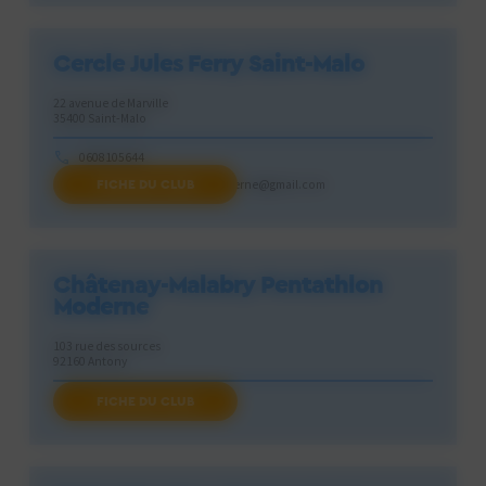
Cercle Jules Ferry Saint-Malo
22 avenue de Marville
35400 Saint-Malo
0608105644
FICHE DU CLUB
cjf.saintmalo.pentathlonmoderne@gmail.com
Châtenay-Malabry Pentathlon
Moderne
103 rue des sources
92160 Antony
FICHE DU CLUB
chatenaypenta@gmail.com