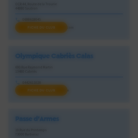
OCR 44, Route de la Trourie
44880 Sautron
0698618045
FICHE DU CLUB
obstacleclubracing44@gmail.com
Olympique Cabriès Calas
690 Rue Raymond Martin
13480 Cabriès
0442611028
FICHE DU CLUB
contact@occ-omnisports.com
Passe d’Armes
19 Rue du Printemps
73000 Barberaz