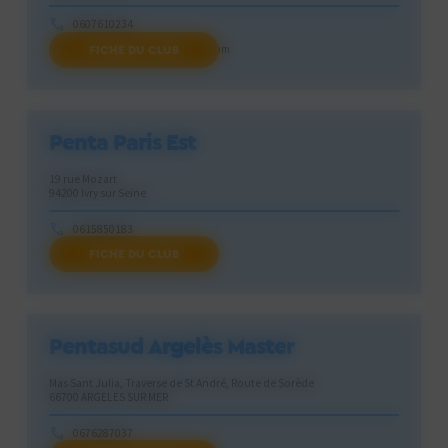
0607610234
FICHE DU CLUB
passedarmes.savoie@gmail.com
Penta Paris Est
19 rue Mozart
94200 Ivry sur Seine
0615850183
FICHE DU CLUB
pentaparisest@gmail.com
Pentasud Argelès Master
Mas Sant Julia, Traverse de St André, Route de Sorède
66700 ARGELES SUR MER
0676287037