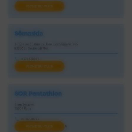
FICHE DU CLUB
laser-run@smuc.fr
Sômaskia
3 impasse du Brin de Jonc Les Sagnarelles 5
83500 La Seyne sur Mer
0671668906
FICHE DU CLUB
club.somaskia@gmail.com
SOR Pentathlon
3 rue Sévigné
75004 Paris
0634638275
FICHE DU CLUB
pentathlon@stadeolympique.fr