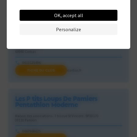
0609093324
FICHE DU CLUB
pentathlonlebarp33@gmail.com
OK, accept all
Personalize
Les Mousquetaires de Corbas
1 PLACE JOCTEUR
69960 Corbas
0613125496
FICHE DU CLUB
contact@lesmousquetairesdecorbas.fr
Les P tits Loups De Pamiers
Pentathlon Moderne
Maison des associations . 7 bis rue St Vincent . BP20170
09110 Pamiers
0667968625