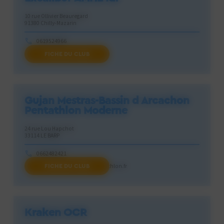
10 rue Ollivier Beauregard
91380 Chilly-Mazarin
0619524966
FICHE DU CLUB
exca.idf.amhe@gmail.com
Gujan Mestras-Bassin d Arcachon
Pentathlon Moderne
24 rue Lou Hapchot
33114 LE BARP
0662482421
FICHE DU CLUB
club@gujan-arcachon-pentathlon.fr
Kraken OCR