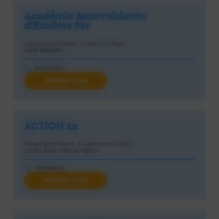
Académie Beauvaisienne
d’Escrime PM
Gymnase Louis Roger - 10 Rue Louis Roger
60000 BEAUVAIS
0344151877
FICHE DU CLUB
abescrime@orange.fr
ACTION 12
Espace Sport Nature - 12. Avenue de la Plaine
12310 Laissac-Séverac-l'Eglise
0783449475
FICHE DU CLUB
action12@action12.fr