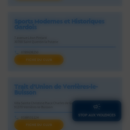
Sports Modernes et Historiques
Gardois
7 avenue Léon Pintard
30700 Saint Quentin la Poterie
0789638250
FICHE DU CLUB
smhg.occitanie@gmail.com
Trait d’Union de Verrières-le-
Buisson
Villa Sainte Christine Place Charles de Gaulle
91370 Verrières-le-Buisson
STOP AUX VIOLENCES
0169531124
FICHE DU CLUB
tuvb.penta@gmail.com