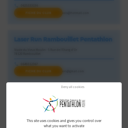
0625333156
FICHE DU CLUB
pentathlon-moderne-stephanois@hotmail.com
Laser Run Rambouillet Pentathlon
Stade du Vieux Moulin - 5 Rue de l'Etang d'Or
78120 Rambouillet
0649312367
FICHE DU CLUB
laserrun.rambouillet.pentathlon@gmail.com
Deny all cookies
Le Barp Val de l Eyre Pentathlon
moderne
159 RUE DE CASTOR
33114 LE BARP
This site uses cookies and gives you control over
what you want to activate