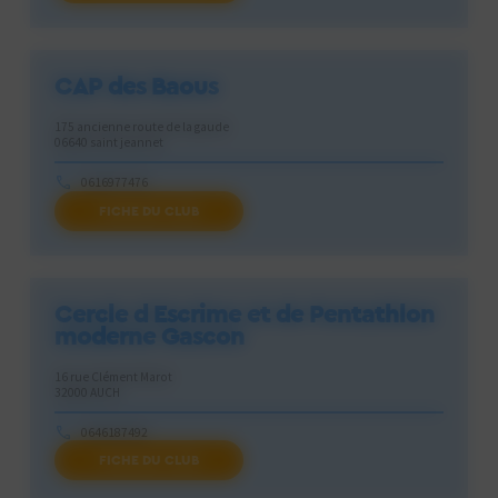
CAP des Baous
175 ancienne route de la gaude
06640 saint jeannet
0616977476
FICHE DU CLUB
capdesbaous@gmail.com
Cercle d Escrime et de Pentathlon
moderne Gascon
16 rue Clément Marot
32000 AUCH
0646187492
FICHE DU CLUB
karen.thomas@outlook.fr