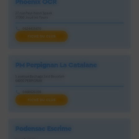
Phoenix OCR
27 rue Paul-Henri Spaak
37300 Joué les Tours
0624415670
FICHE DU CLUB
phoenixocr37@gmail.com
PM Perpignan La Catalane
5 avenue Bachaga Saïd Boualam
66000 PERPIGNAN
0468620398
FICHE DU CLUB
pentaperp@free.fr
Podensac Escrime