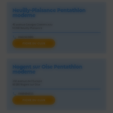
Neuilly-Plaisance Pentathlon
moderne
40 avenue Georges Clemenceau
93360 Neuilly-Plaisance
0661503690
FICHE DU CLUB
npspenta@gmail.com
Nogent sur Oise Pentathlon
moderne
150 avenue de l'Europe
60180 Nogent sur Oise
0669696555
FICHE DU CLUB
contact.nop60@gmail.com