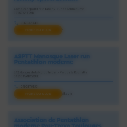
Complexe sportif Eric Tabarly - rue de l'Annapurna
92160 ANTONY
0660565448
FICHE DU CLUB
antonypentathlon@gmail.com
ASPTT Manosque Laser run
Pentathlon moderne
242 Montée de la Mort d'Imbert - Parc de la Rochette
04100 MANOSQUE
0492876153
FICHE DU CLUB
laserrun.aspttmanosque@gmail.com
Association de Pentathlon
moderne Pau-Treva Toulouges