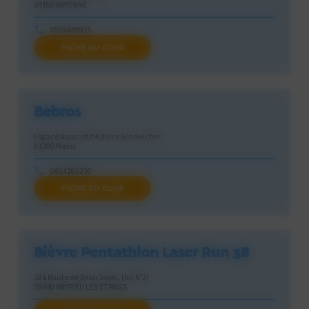
64100 BAYONNE
0559639915
FICHE DU CLUB
abesc64@gmail.com
Bebros
Espace Associatif 4 place Schoelcher
91300 Massy
0614185230
FICHE DU CLUB
asso.bebros@gmail.com
Bièvre Pentathlon Laser Run 38
181 Route de Beau Soleil, (lot N°3)
38440 MEYRIEU LES ETANGS