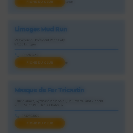
FICHE DU CLUB
lesptitsloupsdepamiers@gmail.com
Limoges Mud Run
29 avenue du Président René Coty
87100 Limoges
0672485239
FICHE DU CLUB
limogesmudrunclub@gmail.com
Masque de Fer Tricastin
Salle d'armes, Gymnase Plein Soleil, Boulevard Saint Vincent
26130 Saint-Paul-Trois-Châteaux
0632803022
FICHE DU CLUB
escrimesp3c@gmail.com