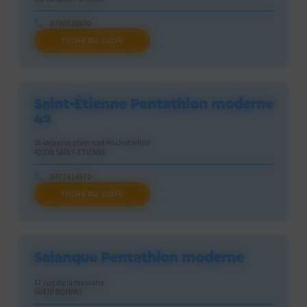
0769528830
FICHE DU CLUB
pentastcyp@gmail.com
Saint-Étienne Pentathlon moderne
42
10 Impasse plein sud Rochetaillée
42100 SAINT-ETIENNE
0477414572
FICHE DU CLUB
pascal.clouvel@neuf.fr
Salanque Pentathlon moderne
17 rue de la massane
66430 BOMPAS