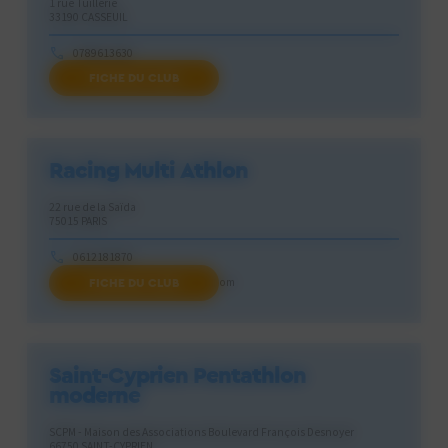
1 rue Tuillerie
33190 CASSEUIL
0789613630
FICHE DU CLUB
escrimepodensac@gmail.com
Racing Multi Athlon
22 rue de la Saïda
75015 PARIS
0612181870
FICHE DU CLUB
rmapenta.secretariat@gmail.com
Saint-Cyprien Pentathlon
moderne
SCPM - Maison des Associations Boulevard François Desnoyer
66750 SAINT-CYPRIEN