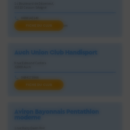
1 c Boulevard de Dézerseul,
35510 Cesson-Sévigné
0698143149
FICHE DU CLUB
Athletic.club.cesson@gmail.com
Auch Union Club Handisport
9 rue Edmond Castera
32000 Auch
0684173966
FICHE DU CLUB
omar.bouyoucef@orange.fr
Aviron Bayonnais Pentathlon
moderne
1 rue Harry Owen Roë