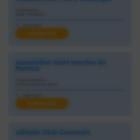
21 Rue Rameau
66350 TOULOUGES
0622327807
FICHE DU CLUB
henrivilaro@gmail.com
Association Saint Maurice du
Perreux
21 Allée de Bellevue
94170 Le Perreux sur Marne
0148722035
FICHE DU CLUB
secretariat@asmp.asso.fr
Athletic Club Cessonais