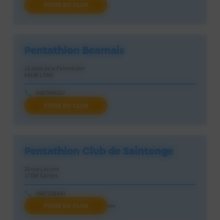
FICHE DU CLUB
sh.fabre@free.fr
Pentathlon Bearnais
15 allee de la Palombière
64140 LONS
0687996327
FICHE DU CLUB
pentathlon.bearn@gmail.com
Pentathlon Club de Saintonge
20 rue Lacurie
17100 Saintes
0687328443
FICHE DU CLUB
pentaclub.saintonge@gmail.com