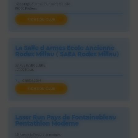
3ème Etg Gauche, 15, rue de la Celle
86000 Poitiers
FICHE DU CLUB
kraken.ocr.team@gmail.com
La Salle d Armes Ecole Ancienne
Rodez Millau ( SAEA Rodez Millau)
33 RUE PEYROLLERIE
12100 Millau
0786990694
FICHE DU CLUB
saea.aveyron@gmail.com
Laser Run Pays de Fontainebleau
Pentathlon Moderne
19 rue de la Fosse aux moines