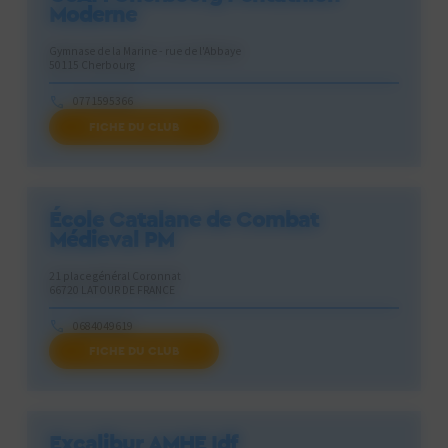
Moderne
Gymnase de la Marine - rue de l'Abbaye
50115 Cherbourg
0771595366
FICHE DU CLUB
cherbourgpenta@gmail.com
École Catalane de Combat
Médieval PM
21 place général Coronnat
66720 LATOUR DE FRANCE
0684049619
FICHE DU CLUB
camillebroquet@yahoo.fr
Excalibur AMHE Idf