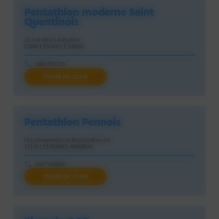
Pentathlon moderne Saint
Quentinois
11, rue de la Libération
02690 ESSIGNY LE GRAND
0687397179
FICHE DU CLUB
ludovic.ponthieu@orange.fr
Pentathlon Pennois
56 Lotissement Les Roches Blanche
13170 LES PENNES-MIRABEAU
0677763909
FICHE DU CLUB
info@pentathlon-pennois.fr