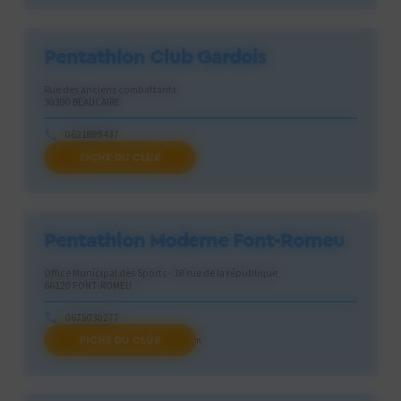
Pentathlon Club Gardois
Rue des anciens combattants
30300 BEAUCAIRE
0621889437
FICHE DU CLUB
arsathletica@gmail.com
Pentathlon Moderne Font-Romeu
Office Municipal des Sports - 18 rue de la république
66120 FONT-ROMEU
0675030277
FICHE DU CLUB
fontromeupenta66@gmail.com