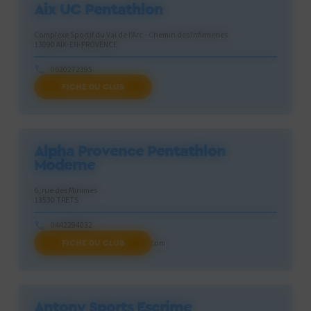
Aix UC Pentathlon
Complexe Sportif du Val de l'Arc - Chemin des Infirmeries
13090 AIX-EN-PROVENCE
0620272395
FICHE DU CLUB
aucpenta@gmx.fr
Alpha Provence Pentathlon
Moderne
6, rue des Minimes
13530 TRETS
0442294032
FICHE DU CLUB
alphaprovencesports@gmail.com
Antony Sports Escrime