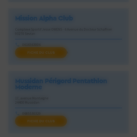
Mission Alpha Club
Complexe Sportif Jesse OWENS - 6 Avenue du Docteur Schaffner
93270 Sevran
0616563006
FICHE DU CLUB
asso.missionalpha@gmail.com
Mussidan Périgord Pentathlon
Moderne
17, avenue Montaigne
24400 Mussidan
0685530329
FICHE DU CLUB
24mppm2022@gmail.com