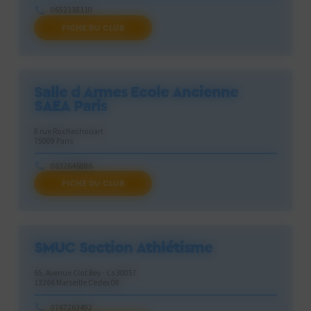
0652138110
FICHE DU CLUB
salanquepm@gmail.com
Salle d Armes Ecole Ancienne
SAEA Paris
8 rue Rochechouart
75009 Paris
0632646886
FICHE DU CLUB
thomaschariot@saea.fr
SMUC Section Athlétisme
65, Avenue Clot Bey - Cs 30057
13266 Marseille Cedex 08
0767263492