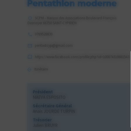
Pentathlon moderne
SCPM - Maison des Associations Boulevard François
Desnoyer 66750 SAINT-CYPRIEN
0769528830
pentastcyp@gmail.com
https://www.facebook.com/profile.php?id=100074310661543
Itinéraire
Président
MAEVA ESPOSITO
Sécrétaire Général
Anais JOURDE TURPIN
Trésorier
Julien BRUYR