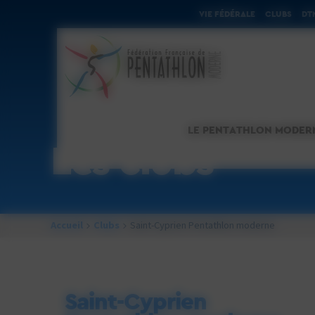
Cookies management panel
VIE FÉDÉRALE
CLUBS
DT
LE PENTATHLON MODER
Les clubs
Accueil
Clubs
Saint-Cyprien Pentathlon moderne
Saint-Cyprien