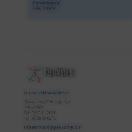
Entraineur(s)
ERIC VITRAC
FF Pentathlon Moderne
75/77 rue du Père Corentin
75014 Paris
Tel : 01 58 10 06 66
Fax : 01 58 10 01 71
federation@ffpentathlon.fr