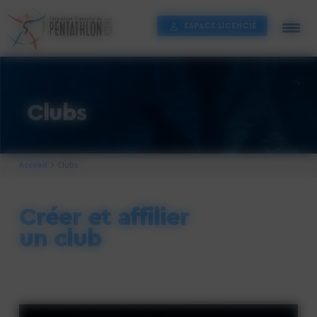
Cookies management panel
ESPACE LICENCIÉ
Clubs
Accueil
Clubs
Créer et affilier
un club