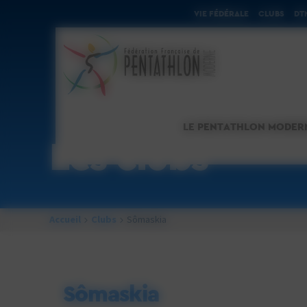
Cookies management panel
VIE FÉDÉRALE
CLUBS
DT
LE PENTATHLON MODER
Les clubs
Accueil
Clubs
Sômaskia
Sômaskia