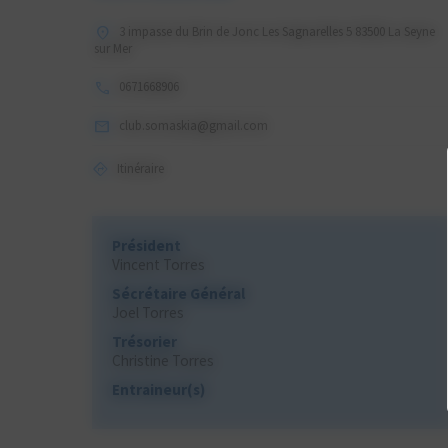
3 impasse du Brin de Jonc Les Sagnarelles 5 83500 La Seyne
sur Mer
0671668906
club.somaskia@gmail.com
Itinéraire
Président
Vincent Torres
Sécrétaire Général
Joel Torres
Trésorier
Christine Torres
Entraineur(s)