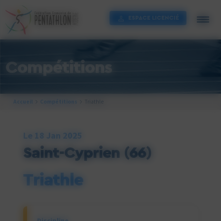
Cookies management panel
ESPACE LICENCIÉ
Compétitions
Accueil
Compétitions
Triathle
Le 18 Jan 2025
Saint-Cyprien
(66)
Triathle
Discipline