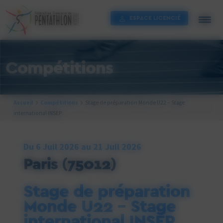
Cookies management panel
ESPACE LICENCIÉ
Compétitions
Accueil
Compétitions
Stage de préparation Monde U22 – Stage
international INSEP
Du 6 Juil 2026 au 21 Juil 2026
Paris
(75012)
Stage de préparation
Monde U22 – Stage
international INSEP