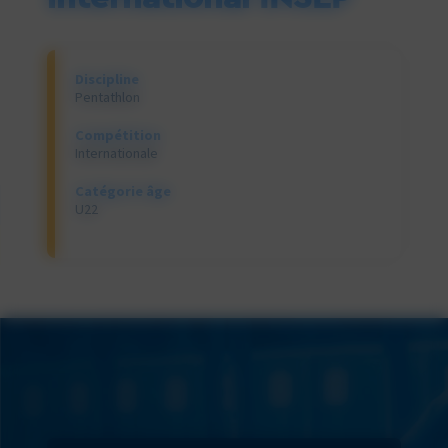
Discipline
Pentathlon
Compétition
Internationale
Catégorie âge
U22