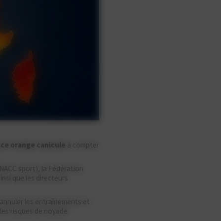
nce orange canicule
à compter
NACC sport), la Fédération
nsi que les directeurs
u annuler les entraînements et
 les risques de noyade.