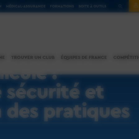
N
MÉDICAL-ASSURANCE
FORMATIONS
BOITE À OUTILS
NE
TROUVER UN CLUB
ÉQUIPES DE FRANCE
COMPÉTIT
icule :
 sécurité et
 des pratiques