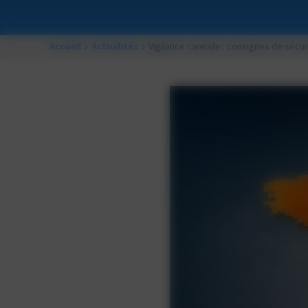
Accueil
Actualités
Vigilance canicule : consignes de sécu