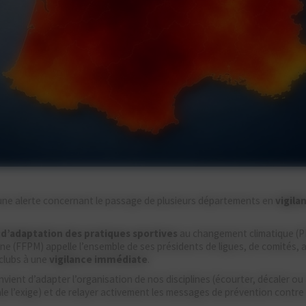
 une alerte concernant le passage de plusieurs départements en
vigila
 d’adaptation des pratiques sportives
au changement climatique (P
 (FFPM) appelle l’ensemble de ses présidents de ligues, de comités, ai
clubs à une
vigilance
immédiate
.
convient d’adapter l’organisation de nos disciplines (écourter, décaler o
ale l’exige) et de relayer activement les messages de prévention contre