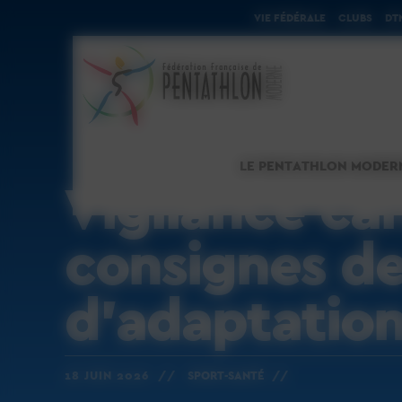
Cookies management panel
VIE FÉDÉRALE
CLUBS
DT
LE PENTATHLON MODER
Vigilance can
consignes de
d’adaptation
18 JUIN 2026 //
SPORT-SANTÉ //