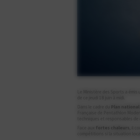
Le Ministère des Sports a émis
de ce jeudi 18 juin à midi.
Dans le cadre du
Plan national
Française de Pentathlon Moderne
techniques et responsables de 
Face aux
fortes
chaleurs
, il 
compétitions si la situation loc