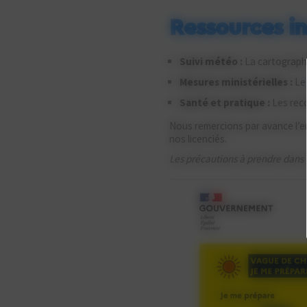
Ressources in
Suivi météo :
La cartographi
Mesures ministérielles :
L
Santé et pratique :
Les rec
Nous remercions par avance l’ens
nos licenciés.
Les précautions à prendre dans l