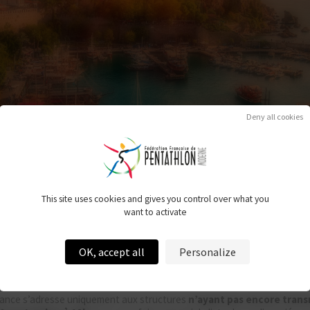
Deny all cookies
This site uses cookies and gives you control over what you
want to activate
OK, accept all
Personalize
ntathlon Moderne lance une
deuxième et dernière campagne d’insc
athle/Triathle/Laser Run
, qui se tiendront du
5 au 9 novembre 202
elance s’adresse uniquement aux structures
n’ayant pas encore transm