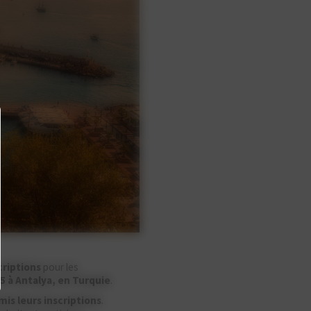
riptions
pour les
5 à Antalya, en Turquie
.
is leurs inscriptions
.