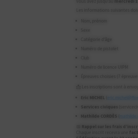
Vous avez jusqu’au
mercredi 1
Les informations suivantes do
Nom, prénom
Sexe
Catégorie d’âge
Numéro de pistolet
Club
Numéro de licence UIPM
Épreuves choisies (7 épreuv
📩 Les inscriptions sont à envoy
Eric MICHEL
(
eric.michel@ffp
Services civiques
(servicec
Mathilde CORDÈS
(
mathilde
📅
Rappel sur les frais d’insc
Chaque inscrit recevra une
fact