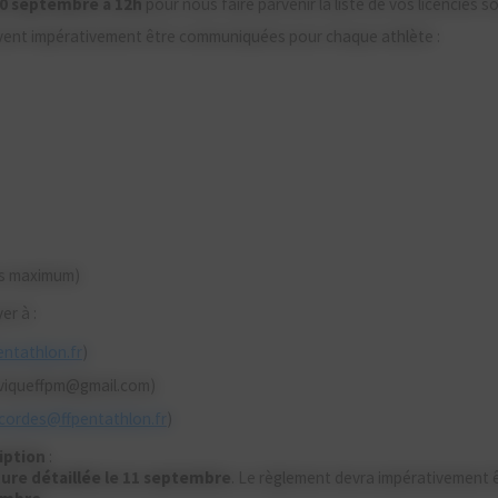
0 septembre à 12h
pour nous faire parvenir la liste de vos licenciés s
ivent impérativement être communiquées pour chaque athlète :
es maximum)
er à :
entathlon.fr
)
iviqueffpm@gmail.com)
.cordes@ffpentathlon.fr
)
ription
:
ure détaillée le 11 septembre
. Le règlement devra impérativement 