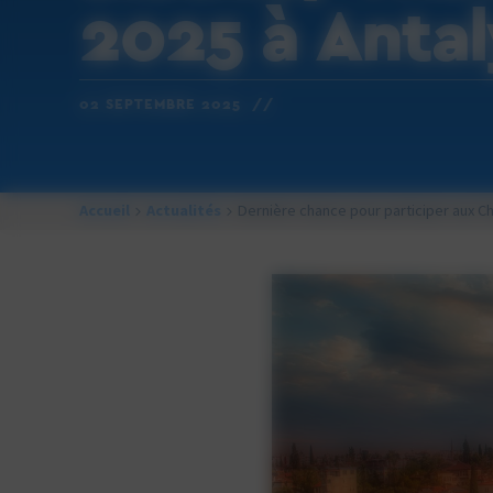
2025 à Antal
02 SEPTEMBRE 2025 //
Accueil
Actualités
Dernière chance pour participer aux Ch