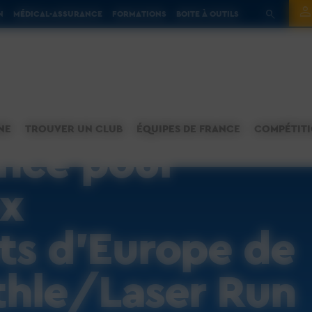
N
MÉDICAL-ASSURANCE
FORMATIONS
BOITE À OUTILS
NE
TROUVER UN CLUB
ÉQUIPES DE FRANCE
COMPÉTIT
ance pour
ux
s d’Europe de
thle/Laser Run