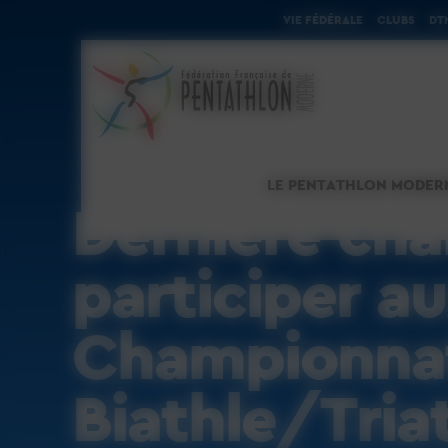
Cookies management panel
VIE FÉDÉRALE
CLUBS
DT
LE PENTATHLON MODER
Dernière ch
participer a
Championnat
Biathle/Tria