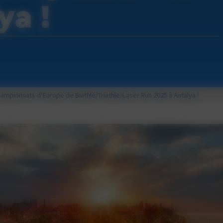
ya !
ampionnats d’Europe de Biathle/Triathle/Laser Run 2025 à Antalya !