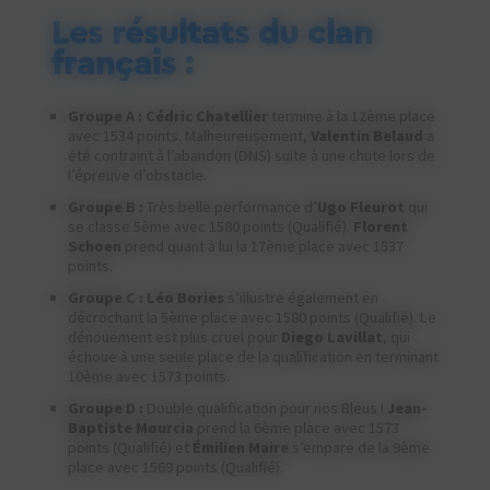
Les résultats du clan
français :
Groupe A :
Cédric Chatellier
termine à la 12ème place
avec 1534 points. Malheureusement,
Valentin Belaud
a
été contraint à l’abandon (DNS) suite à une chute lors de
l’épreuve d’obstacle.
Groupe B :
Très belle performance d’
Ugo Fleurot
qui
se classe 5ème avec 1580 points (Qualifié).
Florent
Schoen
prend quant à lui la 17ème place avec 1537
points.
Groupe C :
Léo Bories
s’illustre également en
décrochant la 5ème place avec 1580 points (Qualifié). Le
dénouement est plus cruel pour
Diego Lavillat
, qui
échoue à une seule place de la qualification en terminant
10ème avec 1573 points.
Groupe D :
Double qualification pour nos Bleus !
Jean-
Baptiste Mourcia
prend la 6ème place avec 1573
points (Qualifié) et
Émilien Maire
s’empare de la 9ème
place avec 1569 points (Qualifié).