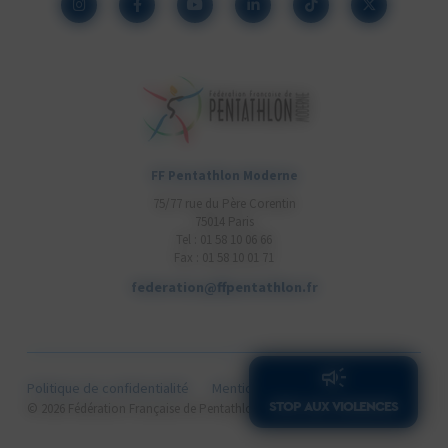
FF Pentathlon Moderne
75/77 rue du Père Corentin
75014 Paris
Tel : 01 58 10 06 66
Fax : 01 58 10 01 71
federation@ffpentathlon.fr
Politique de confidentialité
Mentions légales
Cookies
STOP AUX VIOLENCES
Cithea.com
© 2026 Fédération Française de Pentathlon Moderne .