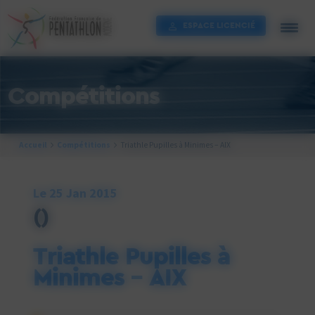
Cookies management panel
ESPACE LICENCIÉ
Compétitions
Accueil
Compétitions
Triathle Pupilles à Minimes – AIX
Le 25 Jan 2015
()
Triathle Pupilles à
Minimes – AIX