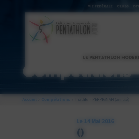
Cookies management panel
VIE FÉDÉRALE
CLUBS
DT
LE PENTATHLON MODER
Compétitions
Accueil
Compétitions
Triathle – PERPIGNAN (annulé)
Le 14 Mai 2016
()