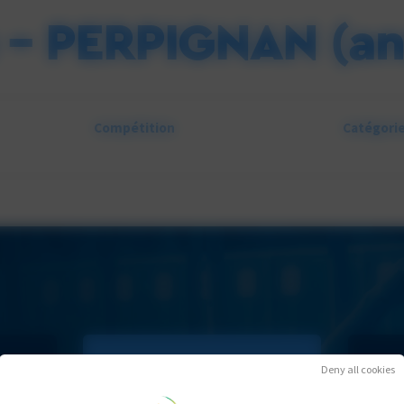
e – PERPIGNAN (an
Compétition
Catégori
Deny all cookies