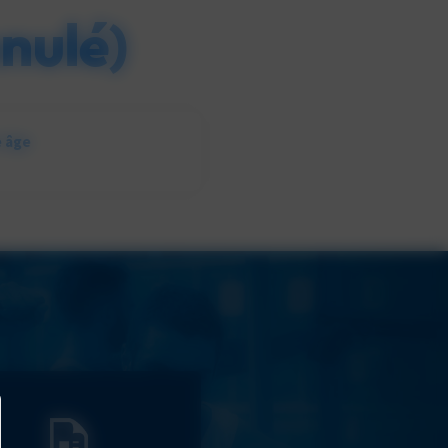
nulé)
e âge