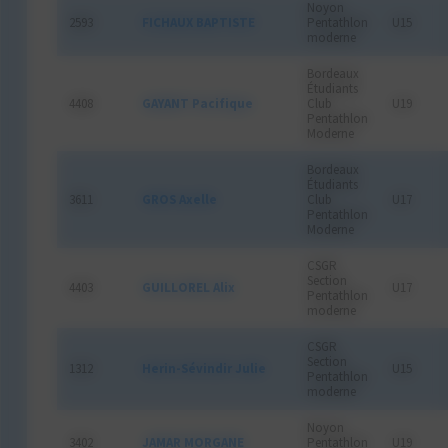
Noyon
2593
FICHAUX BAPTISTE
Pentathlon
U15
moderne
Bordeaux
Étudiants
4408
GAYANT Pacifique
Club
U19
Pentathlon
Moderne
Bordeaux
Étudiants
3611
GROS Axelle
Club
U17
Pentathlon
Moderne
CSGR
Section
4403
GUILLOREL Alix
U17
Pentathlon
moderne
CSGR
Section
1312
Herin-Sévindir Julie
U15
Pentathlon
moderne
Noyon
3402
JAMAR MORGANE
Pentathlon
U19