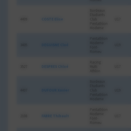
Bordeaux
Étudiants
4409
COSTE Elise
Club
U17
Pentathlon
Moderne
Pentathlon
Moderne
3405
DEGUISNE Cloé
U19
Font-
Romeu
Racing
3527
DESPRES Chloé
Multi
U17
Athlon
Bordeaux
Étudiants
4407
DUFOUR Xavier
Club
U19
Pentathlon
Moderne
Pentathlon
Moderne
2108
FABRE Thibault
U17
Font-
Romeu