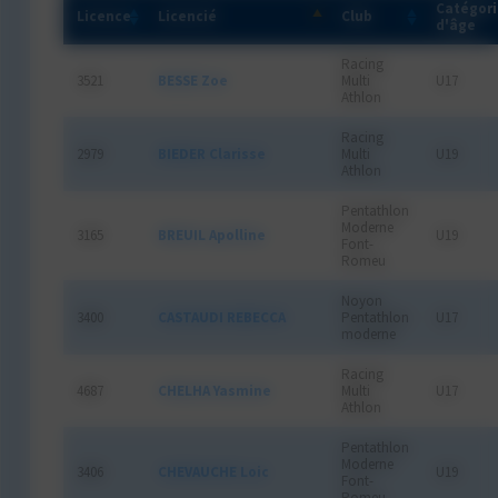
Catégori
Licence
Licencié
Club
d'âge
Racing
3521
BESSE Zoe
Multi
U17
Athlon
Racing
2979
BIEDER Clarisse
Multi
U19
Athlon
Pentathlon
Moderne
3165
BREUIL Apolline
U19
Font-
Romeu
Noyon
3400
CASTAUDI REBECCA
Pentathlon
U17
moderne
Racing
4687
CHELHA Yasmine
Multi
U17
Athlon
Pentathlon
Moderne
3406
CHEVAUCHE Loic
U19
Font-
Romeu