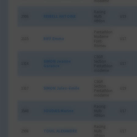
moderne
Racing
2906
REIBELL ANTOINE
Multi
U19
Athlon
Pentathlon
Moderne
2115
RIFF Emma
U17
Font-
Romeu
CSGR
SIMON Jeanne
Section
1314
U17
Garance
Pentathlon
moderne
CSGR
Section
1317
SIMON Jules-émile
U19
Pentathlon
moderne
Racing
3548
SOUDAIS Marine
Multi
U17
Athlon
Racing
2908
TOUIL ALEXANDRE
Multi
U17
Athlon