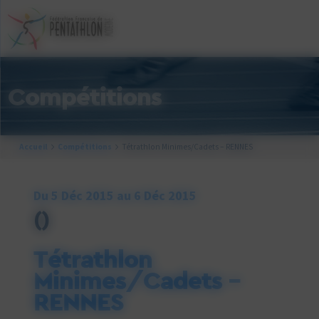
Cookies management panel
Compétitions
Accueil
Compétitions
Tétrathlon Minimes/Cadets – RENNES
Du 5 Déc 2015 au 6 Déc 2015
()
Tétrathlon
Minimes/Cadets –
RENNES