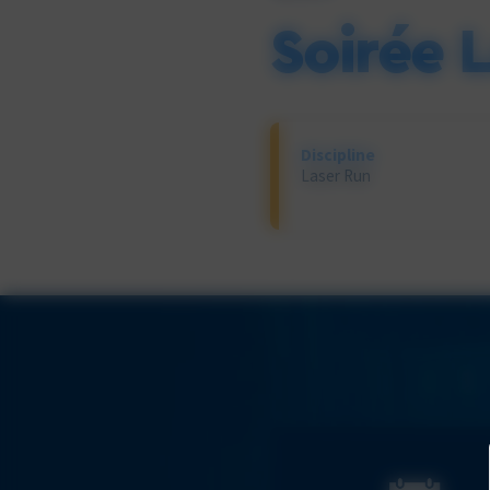
Soirée 
Discipline
Laser Run