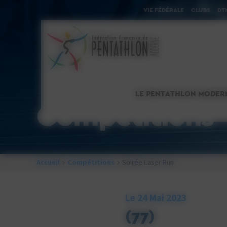
Cookies management panel
VIE FÉDÉRALE
CLUBS
DT
LE PENTATHLON MODER
Compétitions
Accueil
Compétitions
Soirée Laser Run
Le 24 Mai 2023
(77)