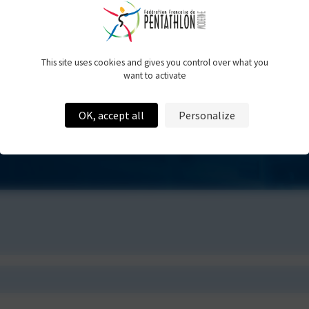
Engagés
e -
This site uses cookies and gives you control over what you
want to activate
OK, accept all
Personalize