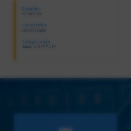
Discipline
Pentathlon
Compétition
Internationale
Catégorie âge
Junior U15 U17 U19