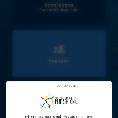
Programme
- Pas encore disponible -
Engagés
Deny all cookies
Résultats
This site uses cookies and gives you control over