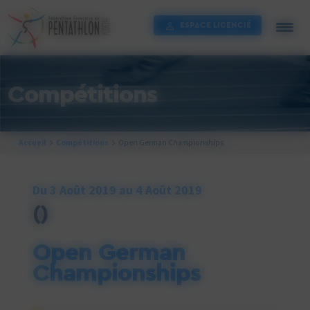
Cookies management panel
ESPACE LICENCIÉ
Compétitions
Accueil
Compétitions
Open German Championships
Du 3 Août 2019 au 4 Août 2019
()
Open German
Championships