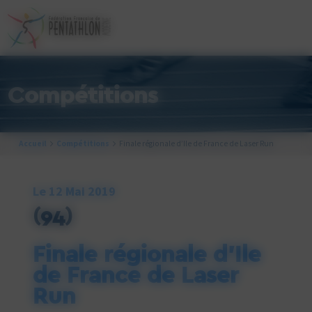
Cookies management panel
Compétitions
Accueil
Compétitions
Finale régionale d’Ile de France de Laser Run
Le 12 Mai 2019
(94)
Finale régionale d’Ile
de France de Laser
Run