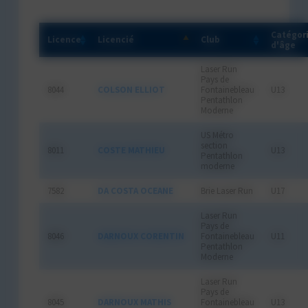
Catégor
Licence
Licencié
Club
d'âge
Laser Run
Pays de
8044
COLSON ELLIOT
Fontainebleau
U13
Pentathlon
Moderne
US Métro
section
8011
COSTE MATHIEU
U13
Pentathlon
moderne
7582
DA COSTA OCEANE
Brie Laser Run
U17
Laser Run
Pays de
8046
DARNOUX CORENTIN
Fontainebleau
U11
Pentathlon
Moderne
Laser Run
Pays de
8045
DARNOUX MATHIS
Fontainebleau
U13