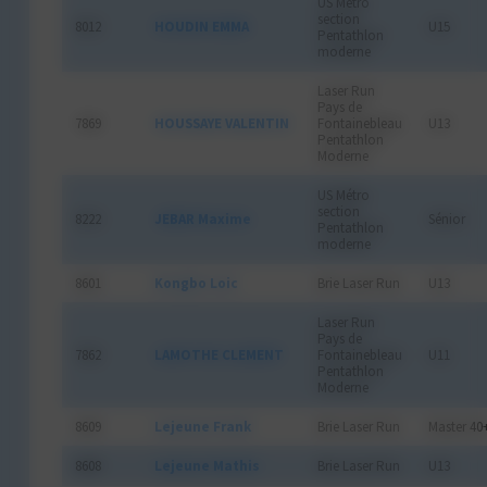
US Métro
section
8012
HOUDIN EMMA
U15
Pentathlon
moderne
Laser Run
Pays de
7869
HOUSSAYE VALENTIN
Fontainebleau
U13
Pentathlon
Moderne
US Métro
section
8222
JEBAR Maxime
Sénior
Pentathlon
moderne
8601
Kongbo Loic
Brie Laser Run
U13
Laser Run
Pays de
7862
LAMOTHE CLEMENT
Fontainebleau
U11
Pentathlon
Moderne
8609
Lejeune Frank
Brie Laser Run
Master 40
8608
Lejeune Mathis
Brie Laser Run
U13