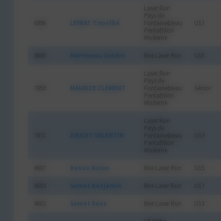
Laser Run
Pays de
6896
LEYRAT Timothé
Fontainebleau
U17
Pentathlon
Moderne
8605
Martineau Sandro
Brie Laser Run
U15
Laser Run
Pays de
7859
MAURICE CLEMENT
Fontainebleau
Sénior
Pentathlon
Moderne
Laser Run
Pays de
7871
RAULET VALENTIN
Fontainebleau
U13
Pentathlon
Moderne
8607
Renau Nolan
Brie Laser Run
U15
8603
Semet Benjamin
Brie Laser Run
U17
8602
Semet Rose
Brie Laser Run
U13