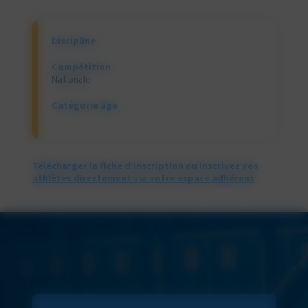
Discipline
Compétition
Nationale
Catégorie âge
Télécharger la fiche d’inscription ou inscrivez vos
athlètes directement via votre espace adhérent