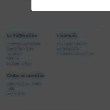
La Fédération
Licenciés
Le Pentathlon Moderne
Mon Espace Licencié
Équipes de France
Trouver un club
Actualités
Trouver une compétition
FFPM TV
Boutique en ligne
Clubs et comités
Espace clubs & comités
Clubs
Vie Fédérale