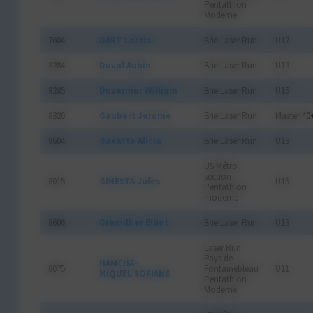
Pentathlon
Moderne
7604
DART Loïzia
Brie Laser Run
U17
8284
Duval Aubin
Brie Laser Run
U13
8285
Duvernier William
Brie Laser Run
U15
8320
Gaubert Jerome
Brie Laser Run
Master 40
8604
Gaxatte Alicia
Brie Laser Run
U13
US Métro
section
8015
GINESTA Jules
U15
Pentathlon
moderne
8606
Gremillier Elliot
Brie Laser Run
U13
Laser Run
Pays de
HAMCHA-
8075
Fontainebleau
U11
MIQUEL SOFIANE
Pentathlon
Moderne