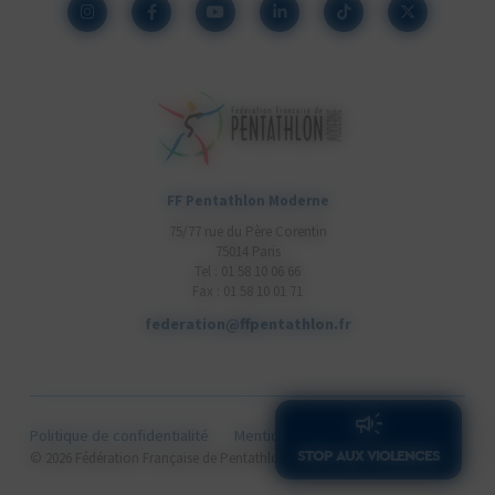
FF Pentathlon Moderne
75/77 rue du Père Corentin
75014 Paris
Tel : 01 58 10 06 66
Fax : 01 58 10 01 71
federation@ffpentathlon.fr
Politique de confidentialité
Mentions légales
Cookies
STOP AUX VIOLENCES
Cithea.com
© 2026 Fédération Française de Pentathlon Moderne .