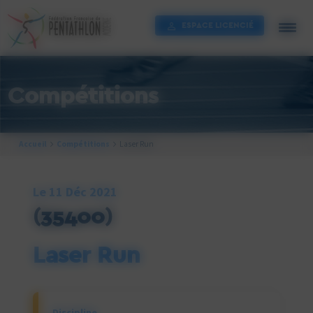
Cookies management panel
ESPACE LICENCIÉ
Compétitions
Accueil
Compétitions
Laser Run
Le 11 Déc 2021
(35400)
Laser Run
Discipline