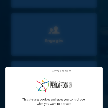
Engagés
Deny all cookies
Résultats
This site uses cookies and gives you control over
what you want to activate