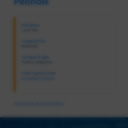
Pennois
Discipline
Laser Run
Compétition
Nationale
Catégorie âge
Toutes catégories
Club organisateur
Pentathlon Pennois
Programme de la compétition