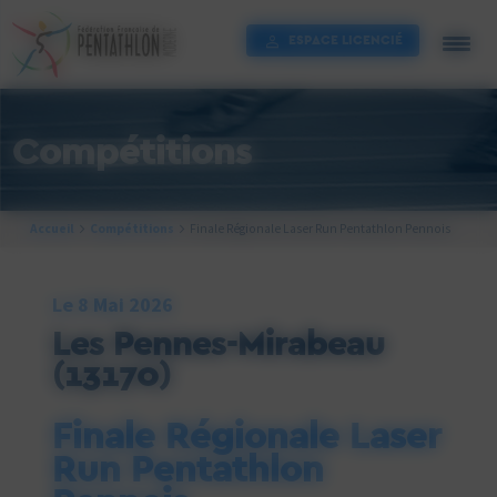
Cookies management panel
ESPACE LICENCIÉ
Compétitions
Accueil
Compétitions
Finale Régionale Laser Run Pentathlon Pennois
Le 8 Mai 2026
Les Pennes-Mirabeau
(13170)
Finale Régionale Laser
Run Pentathlon