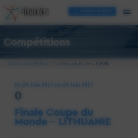
Cookies management panel
ESPACE LICENCIÉ
Compétitions
Accueil
Compétitions
Finale Coupe du Monde – LITHUANIE
Du 20 Juin 2017 au 26 Juin 2017
()
Finale Coupe du
Monde – LITHUANIE