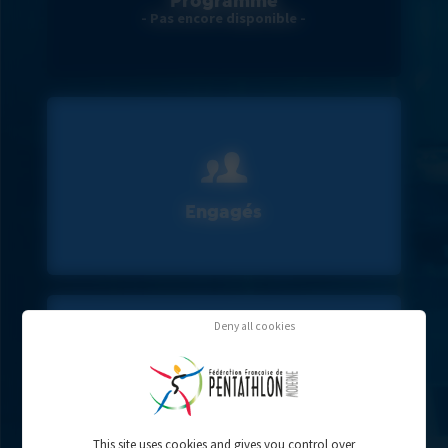
Programme
- Pas encore disponible -
Engagés
Deny all cookies
Résultats
This site uses cookies and gives you control over