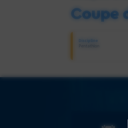
Coupe 
Discipline
Pentathlon