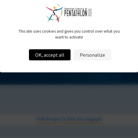
Engagés
e -
- 
This site uses cookies and gives you control over what you
want to activate
OK, accept all
Personalize
Télécharger la liste des engagés