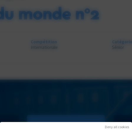
du monde n°2
Compétition
Catégori
Internationale
Sénior
Deny all cookies