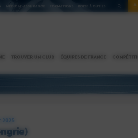
N
MÉDICAL-ASSURANCE
FORMATIONS
BOITE À OUTILS
NE
TROUVER UN CLUB
ÉQUIPES DE FRANCE
COMPÉTIT
r 2025
ngrie)