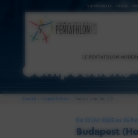
Cookies management panel
VIE FÉDÉRALE
CLUBS
DT
LE PENTATHLON MODER
Compétitions
Accueil
Compétitions
Coupe du monde n°2
Du 22 Avr 2025 au 26 Av
Budapest (Ho