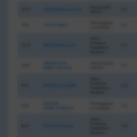
Racing Multi
10773
LERIQUE Alessandro
U17
Athlon
PM Perpignan
7938
LOPEZ PABLO
U17
La Catalane
Alpha
Provence
15170
MALESINSKI Louis
U17
Pentathlon
Moderne
MERROUCHE-
Antony Sports
11927
U17
BARD Constant
Escrime
Alpha
Provence
9161
MICHELOSI LEANA
U15
Pentathlon
Moderne
NGUYEN
PM Perpignan
5726
U17
HONG THIBAULT
La Catalane
Alpha
Provence
8154
NICOLAS Florian
U15
Pentathlon
Moderne