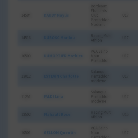
Bordeaux
Étudiants
14584
DAUBY Maylis
Club
U17
Pentathlon
Moderne
Racing Multi
14516
DUBOSC Marilou
U17
Athlon
VGA Saint-
10500
DUMORTIER Mathieu
Maur
U17
Pentathlon
Salanque
13012
ESTEVIN Charlotte
Pentathlon
U17
moderne
Salanque
11251
FALDI Lina
Pentathlon
U17
moderne
Racing Multi
13502
Flahault Rose
U15
Athlon
VGA Saint-
10501
GELLON Quentin
Maur
U17
Pentathlon