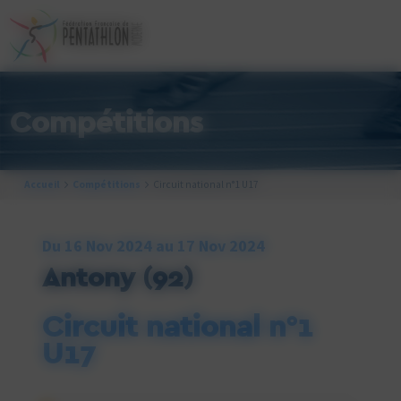
Cookies management panel
Compétitions
Accueil
Compétitions
Circuit national n°1 U17
Du 16 Nov 2024 au 17 Nov 2024
Antony
(92)
Circuit national n°1
U17