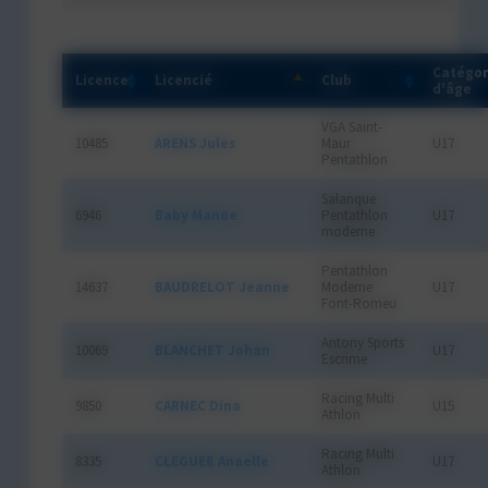
Catégor
Licence
Licencié
Club
d'âge
VGA Saint-
10485
ARENS Jules
Maur
U17
Pentathlon
Salanque
6946
Baby Manoe
Pentathlon
U17
moderne
Pentathlon
14637
BAUDRELOT Jeanne
Moderne
U17
Font-Romeu
Antony Sports
10069
BLANCHET Johan
U17
Escrime
Racing Multi
9850
CARNEC Dina
U15
Athlon
Racing Multi
8335
CLEGUER Anaelle
U17
Athlon