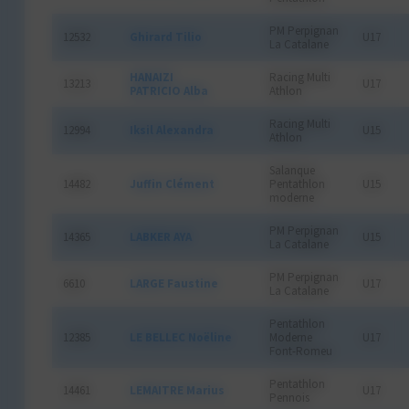
PM Perpignan
12532
Ghirard Tilio
U17
La Catalane
HANAIZI
Racing Multi
13213
U17
PATRICIO Alba
Athlon
Racing Multi
12994
Iksil Alexandra
U15
Athlon
Salanque
14482
Juffin Clément
Pentathlon
U15
moderne
PM Perpignan
14365
LABKER AYA
U15
La Catalane
PM Perpignan
6610
LARGE Faustine
U17
La Catalane
Pentathlon
12385
LE BELLEC Noëline
Moderne
U17
Font-Romeu
Pentathlon
14461
LEMAITRE Marius
U17
Pennois