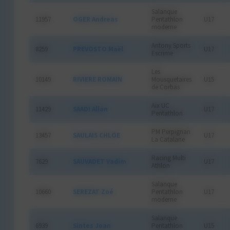
Salanque
11957
OGER Andreas
Pentathlon
U17
moderne
Antony Sports
8259
PREVOSTO Maël
U17
Escrime
Les
10149
RIVIERE ROMAIN
Mousquetaires
U15
de Corbas
Aix UC
11429
SAADI Allan
U17
Pentathlon
PM Perpignan
13457
SAULAIS CHLOE
U17
La Catalane
Racing Multi
7629
SAUVADET Vadim
U17
Athlon
Salanque
10660
SEREZAT Zoé
Pentathlon
U17
moderne
Salanque
6939
Sintes Joan
Pentathlon
U15