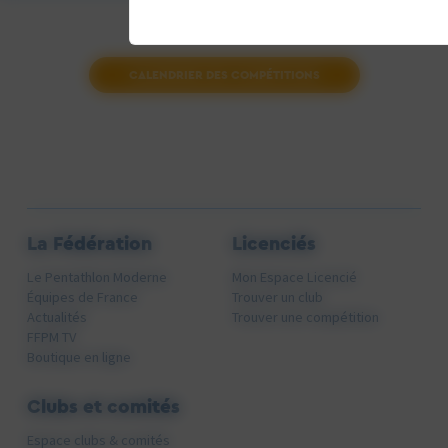
CALENDRIER DES COMPÉTITIONS
La Fédération
Licenciés
Le Pentathlon Moderne
Mon Espace Licencié
Équipes de France
Trouver un club
Actualités
Trouver une compétition
FFPM TV
Boutique en ligne
Clubs et comités
Espace clubs & comités