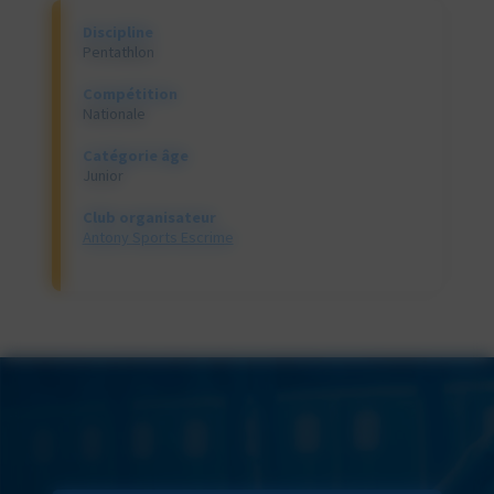
Discipline
Pentathlon
Compétition
Nationale
Catégorie âge
Junior
Club organisateur
Antony Sports Escrime