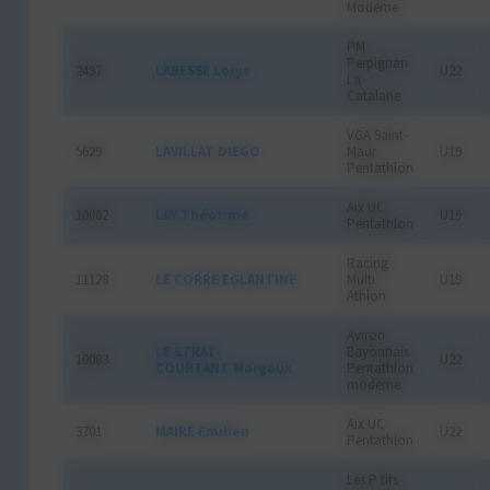
Moderne
PM
Perpignan
2497
LABESSE Lorys
U22
La
Catalane
VGA Saint-
5629
LAVILLAT DIEGO
Maur
U19
Pentathlon
Aix UC
10002
LAY Théotime
U19
Pentathlon
Racing
11128
LE CORRE EGLANTINE
Multi
U19
Athlon
Aviron
LE STRAT-
Bayonnais
10083
U22
COURTANT Margaux
Pentathlon
moderne
Aix UC
3701
MAIRE Emilien
U22
Pentathlon
Les P tits