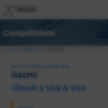
Cookies management panel
Compétitions
Accueil
Compétitions
Circuit 3 U19 & U22
Du 23 Avr 2022 au 24 Avr 2022
(13170)
Circuit 3 U19 & U22
Discipline