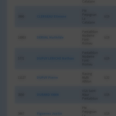
Catalane
PM
Perpignan
3900
CLERGEAU Etienne
U19
La
Catalane
Pentathlon
Moderne
10003
DERVAL Mathilde
U19
Font-
Romeu
Pentathlon
Moderne
5771
DUPUY LERICHE Nathan
U19
Font-
Romeu
Racing
11127
DUPUY Pierre
Multi
U22
Athlon
VGA Saint-
3550
DURAND YANN
Maur
U19
Pentathlon
PM
Perpignan
3467
Figueres Justin
U19
La