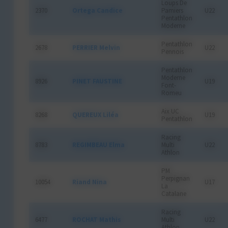
Loups De
2370
Ortega Candice
Pamiers
U22
Pentathlon
Moderne
Pentathlon
2678
PERRIER Melvin
U22
Pennois
Pentathlon
Moderne
8926
PINET FAUSTINE
U19
Font-
Romeu
Aix UC
8268
QUEREUX Liléa
U19
Pentathlon
Racing
8783
REGIMBEAU Elma
Multi
U22
Athlon
PM
Perpignan
10054
Riand Nina
U17
La
Catalane
Racing
6477
ROCHAT Mathis
Multi
U22
Athlon