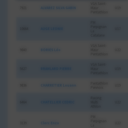
VGA Saint-
7921
ALVAREZ SILVA GABIN
Maur
U19
Pentathlon
PM
Perpignan
10664
AUGE LEONIE
U17
La
Catalane
VGA Saint-
9840
BORIES Léo
Maur
U22
Pentathlon
VGA Saint-
5627
BRANLARD PIERRE
Maur
U19
Pentathlon
Pentathlon
9836
CHARRETIER Louann
U19
Pennois
Racing
6464
CHATELLIER CEDRIC
Multi
U22
Athlon
PM
Perpignan
3139
Clerc Enzo
U22
La