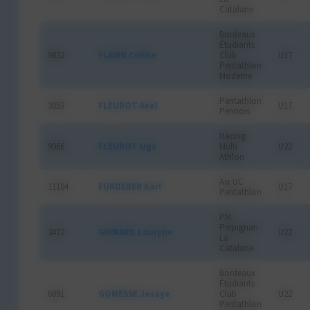
Catalane
Bordeaux
Étudiants
9832
FLAVIN Coline
Club
U17
Pentathlon
Moderne
Pentathlon
3053
FLEUROT Axel
U17
Pennois
Racing
9066
FLEUROT Ugo
Multi
U22
Athlon
Aix UC
11104
FURDERER Karl
U17
Pentathlon
PM
Perpignan
3472
GHIRARD Lauryne
U22
La
Catalane
Bordeaux
Étudiants
6091
GOMESSE Jessye
Club
U22
Pentathlon