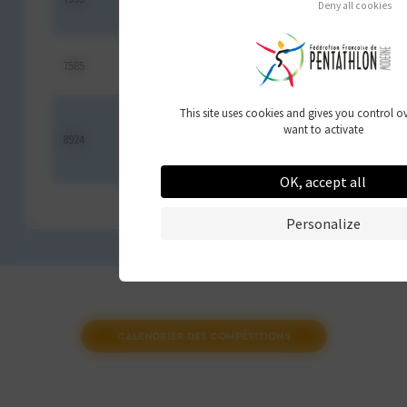
La
Deny all cookies
Catalane
Racing
7585
TCHIRIKHTCHIAN Audrey
Multi
U22
Athlon
Bordeaux
This site uses cookies and gives you control 
Étudiants
want to activate
8924
TOULEMONDE Anouck
Club
U19
Pentathlon
Moderne
OK, accept all
Personalize
CALENDRIER DES COMPÉTITIONS