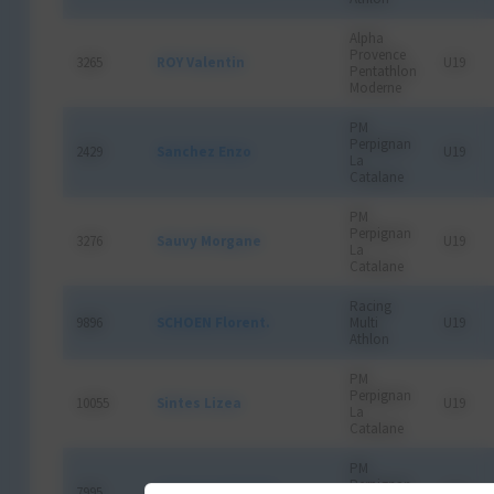
Alpha
Provence
3265
ROY Valentin
U19
Pentathlon
Moderne
PM
Perpignan
2429
Sanchez Enzo
U19
La
Catalane
PM
Perpignan
3276
Sauvy Morgane
U19
La
Catalane
Racing
9896
SCHOEN Florent.
Multi
U19
Athlon
PM
Perpignan
10055
Sintes Lizea
U19
La
Catalane
PM
Perpignan
7995
SPITZLEI MATHIEU
U19