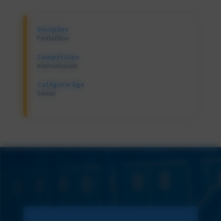
Discipline
Pentathlon
Compétition
Internationale
Catégorie âge
Sénior