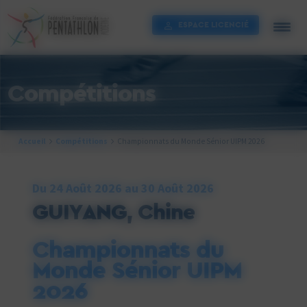
Cookies management panel
ESPACE LICENCIÉ
Compétitions
Accueil
Compétitions
Championnats du Monde Sénior UIPM 2026
Du 24 Août 2026 au 30 Août 2026
GUIYANG, Chine
Championnats du
Monde Sénior UIPM
2026