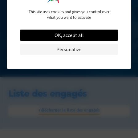
Résultats
This site uses cookies and gives you control over
- Pas encore disponible -
what you want to activate
OK, accept all
Personalize
Liste des engagés
Télécharger la liste des engagés