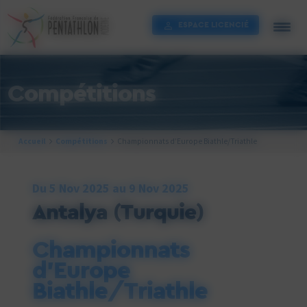
Cookies management panel
ESPACE LICENCIÉ
Compétitions
Accueil
Compétitions
Championnats d’Europe Biathle/Triathle
Du 5 Nov 2025 au 9 Nov 2025
Antalya (Turquie)
Championnats
d’Europe
Biathle/Triathle