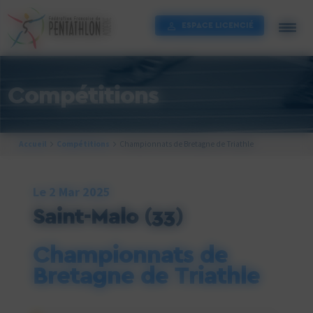
Cookies management panel
ESPACE LICENCIÉ
Compétitions
Accueil
Compétitions
Championnats de Bretagne de Triathle
Le 2 Mar 2025
Saint-Malo
(33)
Championnats de
Bretagne de Triathle