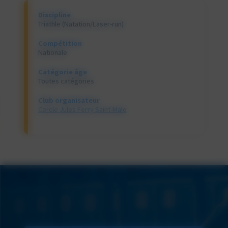
Discipline
Triathle (Natation/Laser-run)
Compétition
Nationale
Catégorie âge
Toutes catégories
Club organisateur
Cercle Jules Ferry Saint-Malo