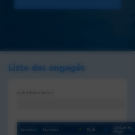
Liste des engagés
Catégorie
Licence
Licencié
Club
d'âge