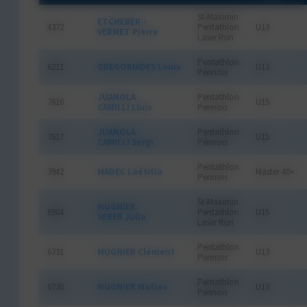
St-Maximin
ETCHEBER--
4372
Pentathlon
U13
VERMET Pierre
Laser Run
Pentathlon
6211
GREGORIADES Louis
U13
Pennois
JUANOLA
Pentathlon
7616
U15
CAMILLI Lluis
Pennois
JUANOLA
Pentathlon
7617
U15
CAMILLI Sergi
Pennois
Pentathlon
3942
MADEC Laétitia
Master 40+
Pennois
St-Maximin
MUGNIER
6904
Pentathlon
U15
SERER Julia
Laser Run
Pentathlon
6731
MUGNIER Clément
U13
Pennois
Pentathlon
6730
MUGNIER Matias
U13
Pennois