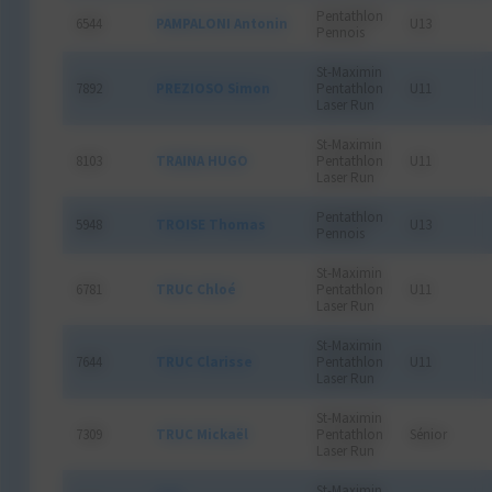
Pentathlon
6544
PAMPALONI Antonin
U13
Pennois
St-Maximin
7892
PREZIOSO Simon
Pentathlon
U11
Laser Run
St-Maximin
8103
TRAINA HUGO
Pentathlon
U11
Laser Run
Pentathlon
5948
TROISE Thomas
U13
Pennois
St-Maximin
6781
TRUC Chloé
Pentathlon
U11
Laser Run
St-Maximin
7644
TRUC Clarisse
Pentathlon
U11
Laser Run
St-Maximin
7309
TRUC Mickaël
Pentathlon
Sénior
Laser Run
St-Maximin