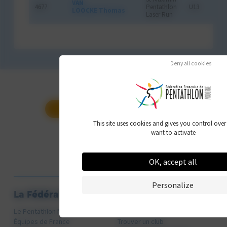
VAN
4677
Pentathlon
U13
LOOCKE Thomas
Laser Run
Deny all cookies
CALENDRIER DES COMPÉTITIONS
This site uses cookies and gives you control ove
want to activate
OK, accept all
Personalize
La Fédération
Licenciés
Le Pentathlon Moderne
Mon Espace Licencié
Équipes de France
Trouver un club