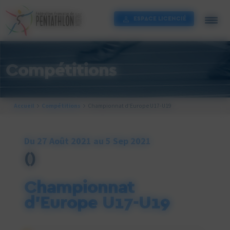
Cookies management panel
ESPACE LICENCIÉ
Compétitions
Accueil
Compétitions
Championnat d’Europe U17-U19
Du 27 Août 2021 au 5 Sep 2021
()
Championnat
d’Europe U17-U19