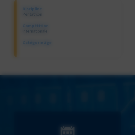
Discipline
Pentathlon
Compétition
Internationale
Catégorie âge