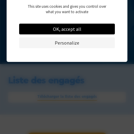
- Pas encore disponible -
This site uses cookies and gives you control over
what you want to activate
OK, accept all
Personalize
Liste des engagés
Télécharger la liste des engagés