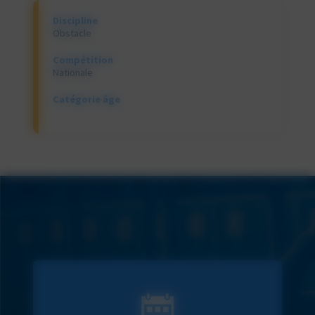
Discipline
Obstacle
Compétition
Nationale
Catégorie âge