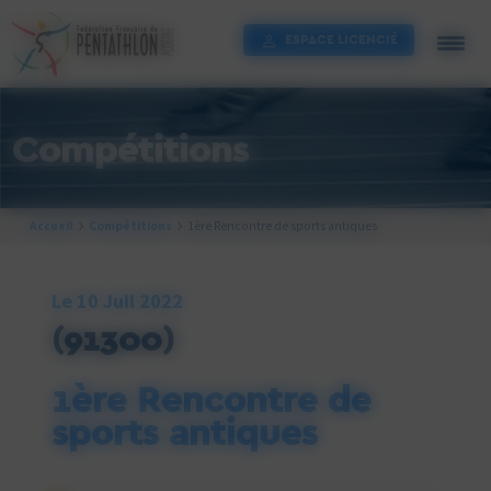
Cookies management panel
ESPACE LICENCIÉ
Compétitions
Accueil
Compétitions
1ère Rencontre de sports antiques
Le 10 Juil 2022
(91300)
1ère Rencontre de
sports antiques