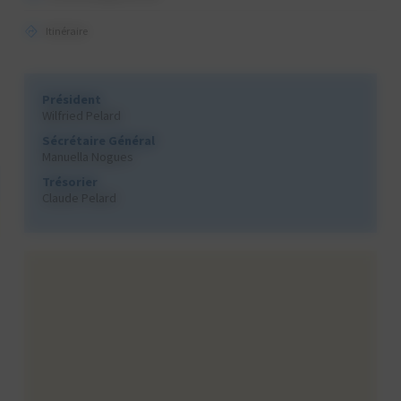
Itinéraire
Président
Wilfried Pelard
Sécrétaire Général
Manuella Nogues
Trésorier
Claude Pelard