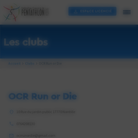
Cookies management panel
ESPACE LICENCIÉ
Les clubs
Accueil
Clubs
OCR Run or Die
OCR Run or Die
10 Rue du jardin public 17770 Nantille
0764208130
ocrrunordie@gmail.com